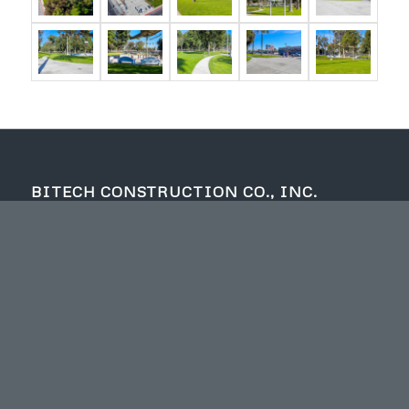
BITECH CONSTRUCTION CO., INC.
7371 Walnut Avenue
Buena Park, CA 90620
T : 714-521-1477
F : 714-521-1479
bitech@bitechconstruction.com